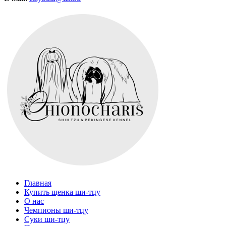
Главная
Купить щенка ши-тцу
О нас
Чемпионы ши-тцу
Суки ши-тцу