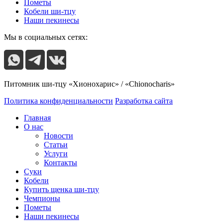
Пометы
Кобели ши-тцу
Наши пекинесы
Мы в социальных сетях:
Питомник ши-тцу «Хионохарис» / «Chionocharis»
Политика конфиденциальности
Разработка сайта
Главная
О нас
Новости
Статьи
Услуги
Контакты
Суки
Кобели
Купить щенка ши-тцу
Чемпионы
Пометы
Наши пекинесы