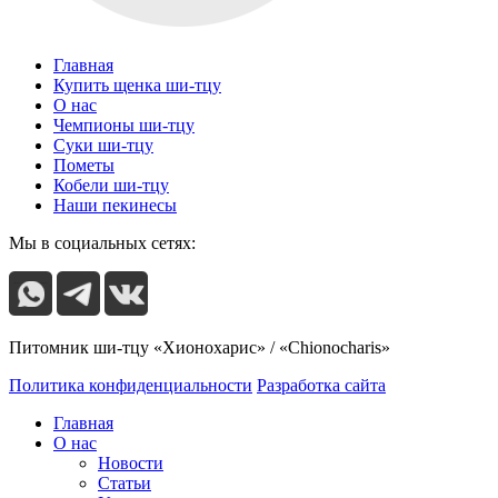
Главная
Купить щенка ши-тцу
О нас
Чемпионы ши-тцу
Суки ши-тцу
Пометы
Кобели ши-тцу
Наши пекинесы
Мы в социальных сетях:
Питомник ши-тцу «Хионохарис» / «Chionocharis»
Политика конфиденциальности
Разработка сайта
Главная
О нас
Новости
Статьи