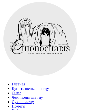
Главная
Купить щенка ши-тцу
О нас
Чемпионы ши-тцу
Суки ши-тцу
Пометы