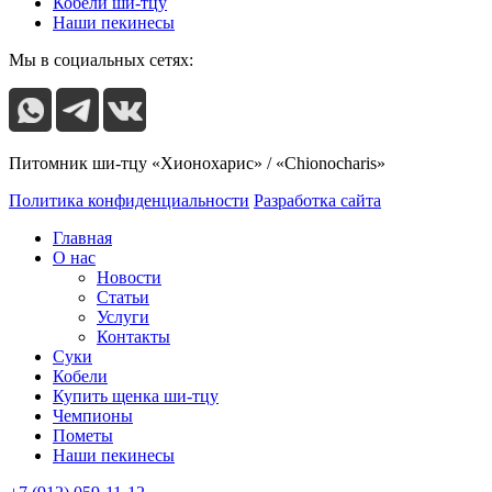
Кобели ши-тцу
Наши пекинесы
Мы в социальных сетях:
Питомник ши-тцу «Хионохарис» / «Chionocharis»
Политика конфиденциальности
Разработка сайта
Главная
О нас
Новости
Статьи
Услуги
Контакты
Суки
Кобели
Купить щенка ши-тцу
Чемпионы
Пометы
Наши пекинесы