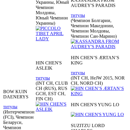
KASSANDRA FROM
Украины, Юный
AUDREY'S PARADIS
Чемпион
Молдовы,
титулы
Юный Чемпион
(Чемпион Болгарии,
Украины)
Чемпион Македонии,
Чемпион Молдовы,
Чемпион Сан-Марино)
HIN CHEN’S ÆRTAN’S
HIN CHEN'S
KING
ASLEIK
титулы
титулы
(INT CH, HeJW 2015, NOR
(INT CH, CLUB
CH, NORD CH)
CH (RUS), RUS
BOW KUIN
GCH, EST CH,
DAENERYS
FIN CH)
HIN CHEN'S YUNG LO
титулы
(Интерчемпион
(FCI), Чемпион
Беларуси,
SUZITZU LORD
Чемпион